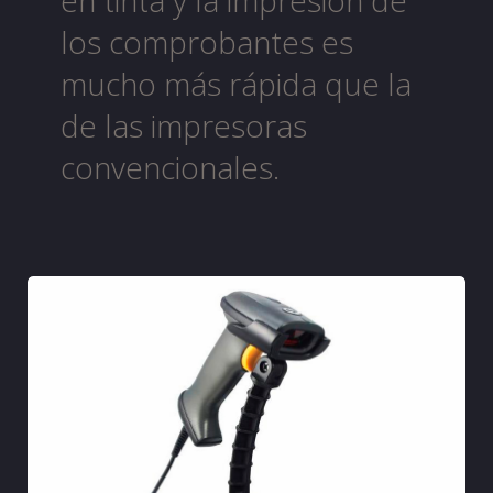
en tinta y la impresión de
los comprobantes es
mucho más rápida que la
de las impresoras
convencionales.