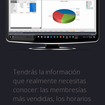
Tendrás la información
que realmente necesitas
conocer: las membresías
más vendidas, los horarios