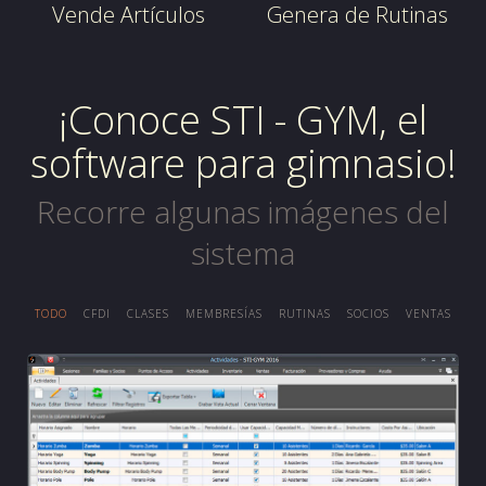
Vende Artículos
Genera de Rutinas
¡Conoce STI - GYM, el
software para gimnasio!
Recorre algunas imágenes del
sistema
TODO
CFDI
CLASES
MEMBRESÍAS
RUTINAS
SOCIOS
VENTAS